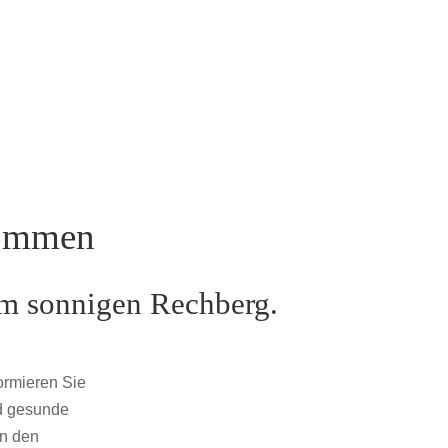
kommen
im sonnigen Rechberg.
ormieren Sie
nd gesunde
on den