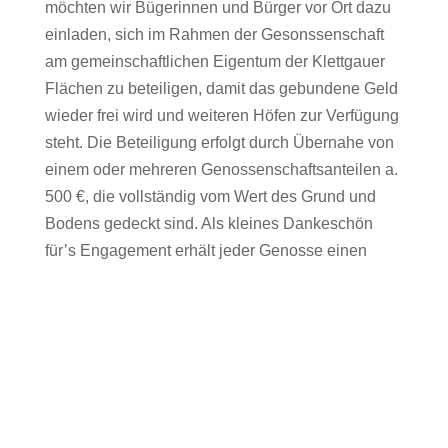
möchten wir Bügerinnen und Bürger vor Ort dazu
einladen, sich im Rahmen der Gesonssenschaft
am gemeinschaftlichen Eigentum der Klettgauer
Flächen zu beteiligen, damit das gebundene Geld
wieder frei wird und weiteren Höfen zur Verfügung
steht. Die Beteiligung erfolgt durch Übernahe von
einem oder mehreren Genossenschaftsanteilen a.
500 €, die vollständig vom Wert des Grund und
Bodens gedeckt sind. Als kleines Dankeschön
für’s Engagement erhält jeder Genosse einen
Rabatt von 2% bei Einkäufen ab Hof (Obst,
Edelbrände, Fleisch) und mind. 1x jährlich eine
Einladung zu einer Hofveranstaltung.
Eine Einladung