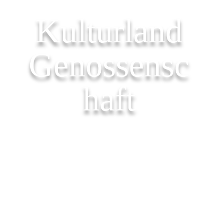
Kulturland
Genossensc
haft
5
5
WILLKOMMEN
UNSER HOF
KULTURLAND GENOSSENSCHAFT.