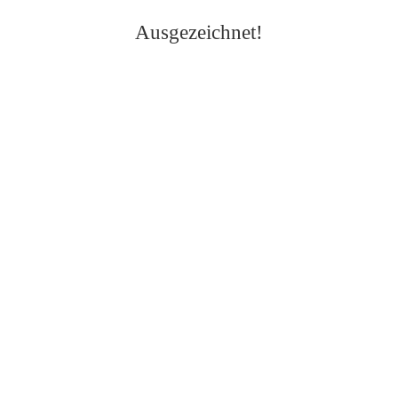
Ausgezeichnet!
2024 | Hof Gasswies KG | Alle Rechte vorbehalten
Impressum
und
Datenschutz