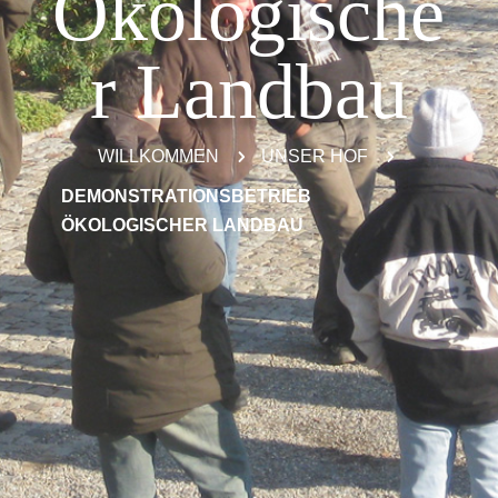
Ökologische
r Landbau
WILLKOMMEN
5
UNSER HOF
5
DEMONSTRATIONSBETRIEB
ÖKOLOGISCHER LANDBAU