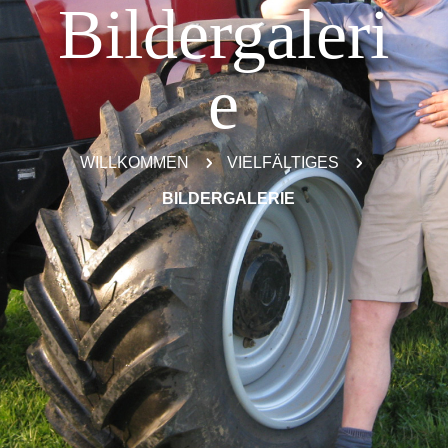
Bildergaleri
e
WILLKOMMEN
5
VIELFÄLTIGES
5
BILDERGALERIE