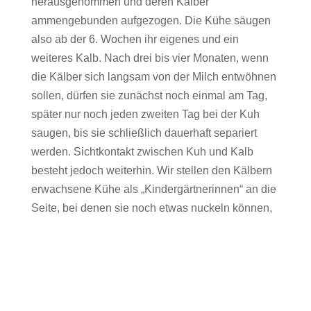
herausgenommen und deren Kälber
ammengebunden aufgezogen. Die Kühe säugen
also ab der 6. Wochen ihr eigenes und ein
weiteres Kalb. Nach drei bis vier Monaten, wenn
die Kälber sich langsam von der Milch entwöhnen
sollen, dürfen sie zunächst noch einmal am Tag,
später nur noch jeden zweiten Tag bei der Kuh
saugen, bis sie schließlich dauerhaft separiert
werden. Sichtkontakt zwischen Kuh und Kalb
besteht jedoch weiterhin. Wir stellen den Kälbern
erwachsene Kühe als „Kindergärtnerinnen“ an die
Seite, bei denen sie noch etwas nuckeln können,
die ihnen aber vor allem Sicherheit geben. So
gelingt das Absetzen relativ sanft.
Unser System erfordert eine gute Beobachtung
der Kühe und Kälber, so entsteht eine intensive