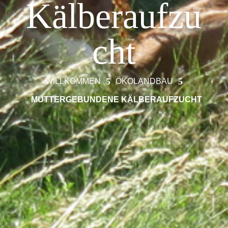
Kälberaufzu
cht
5
5
WILLKOMMEN
ÖKOLANDBAU
MUTTERGEBUNDENE KÄLBERAUFZUCHT