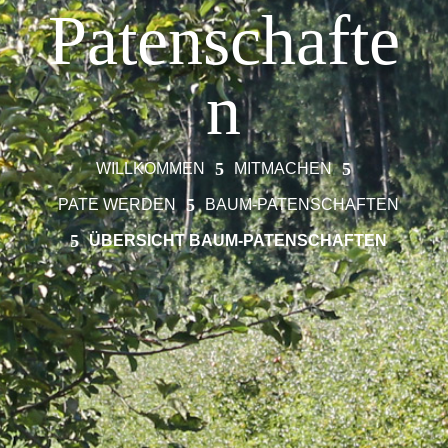
Patenschafte
n
5
5
WILLKOMMEN
MITMACHEN
5
PATE WERDEN
BAUM-PATENSCHAFTEN
5
ÜBERSICHT BAUM-PATENSCHAFTEN