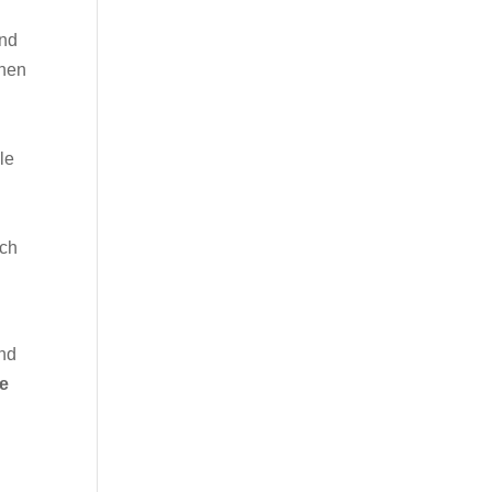
und
nnen
le
ich
nd
e