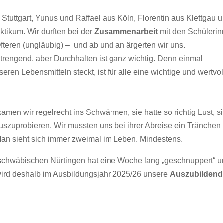
Stuttgart, Yunus und Raffael aus Köln, Florentin aus Klettgau 
tikum. Wir durften bei der
Zusammenarbeit
mit den Schüleri
fteren (
ungläubig) – und ab und an ärgerten wir uns.
nstrengend, aber Durchhalten ist ganz wichtig. Denn einmal
eren Lebensmitteln steckt, ist f
ür alle eine wichtige und wertvol
kamen wir regelrecht ins Schwärmen, sie hatte so richtig Lust, s
uszuprobieren. Wir mussten uns bei ihrer Abreise ein Tränchen
Man sieht sich immer zweimal im Leben. Mindestens.
chwäbischen Nürtingen hat eine Woche lang „geschnuppert“ u
e wird deshalb im Ausbildungsjahr 2025/26 unsere
Auszubildend