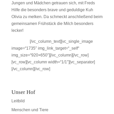
Jungen und Mädchen getrauen sich, mit Freds
Hilfe die besonders brave und geduldige Kuh
Olivia zu melken. Da schmeckt anschließend beim
gemeinsamen Frühstück die Milch besonders
lecker!
jdasljfasdj
[/vc_column_text][vc_single_image
image=“1735″ img_link_target=“_self“
img_size=“920×650″][/vc_column][/vc_row]
[vc_row][vc_column width=“1/1″][vc_separator]
[/vc_column][/vc_row]
Unser Hof
Leitbild
Menschen und Tiere