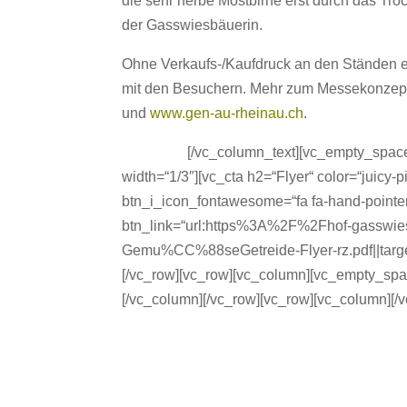
die sehr herbe Mostbirne erst durch das Tr
der Gasswiesbäuerin.
Ohne Verkaufs-/Kaufdruck an den Ständen e
mit den Besuchern. Mehr zum Messekonzept 
und
www.gen-au-rheinau.ch
.
jdasljfasdj
[/vc_column_text][vc_empty_space
width=“1/3″][vc_cta h2=“Flyer“ color=“juicy-
btn_i_icon_fontawesome=“fa fa-hand-pointer
btn_link=“url:https%3A%2F%2Fhof-gassw
Gemu%CC%88seGetreide-Flyer-rz.pdf||target
[/vc_row][vc_row][vc_column][vc_empty_spac
[/vc_column][/vc_row][vc_row][vc_column][/