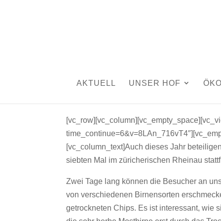
1001 Gemüse und Ge
von
Silvia Rutschmann
|
Sep. 22, 2018
|
Aktuelles
AKTUELL
UNSER HOF
ÖK
[vc_row][vc_column][vc_empty_space][vc_vi
time_continue=6&v=8LAn_716vT4″][vc_empty
[vc_column_text]Auch dieses Jahr beteilige
siebten Mal im züricherischen Rheinau stattf
Zwei Tage lang können die Besucher an un
von verschiedenen Birnensorten erschmecken
getrockneten Chips. Es ist interessant, wie