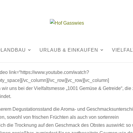
treide.
|
0 Kommentare
OLANDBAU
URLAUB & EINKAUFEN
VIELFAL
deo link=“https://www.youtube.com/watch?
_space][/vc_column][/vc_row][vc_row][vc_column]
n wir uns bei der Vielfaltsmesse „1001 Gemüse & Getreide“, die
indet.
serem Degustationsstand die Aroma- und Geschmacksuntersch
, sowohl von frischen Früchten als auch von sortenrein
 sich die Trocknung auf den Geschmack des Obstes auswirkt: so 