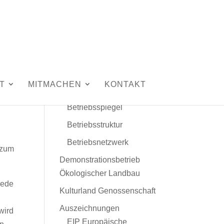
Unser Hof
Leitbild
Menschen und Tiere
T
MITMACHEN
KONTAKT
Daten und Fakten
Betriebsspiegel
Betriebsstruktur
Betriebsnetzwerk
 zum
Demonstrationsbetrieb
Ökologischer Landbau
iede
Kulturland Genossenschaft
Auszeichnungen
wird
EIP Europäische