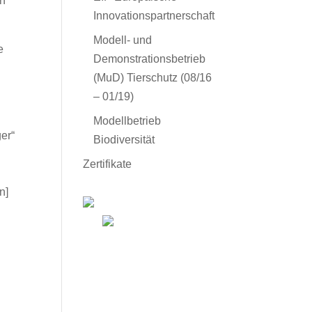
en
Innovationspartnerschaft
Modell- und
e
Demonstrationsbetrieb
h
(MuD) Tierschutz (08/16
– 01/19)
Modellbetrieb
ger“
Biodiversität
Zertifikate
n]