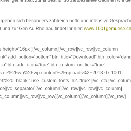
ocknen genießbar, zumindest für so zartbesaitete Gaumen wie d
rgeben sich besonders zahlreich nette und intensive Gespräch
und zur Gen Au Rheinau findet Ihr hier:
www.1001gemuese.c
 height=“16px“][/vc_column][/vc_row][vc_row][vc_column
pink“ add_button=“bottom“ btn_title=“Download!“ btn_color=“dan
-o“ btn_add_icon=“true“ btn_custom_onclick=“true“
ies.de%2Fwp%2Fwp-content%2Fuploads%2F2018-07-1001-
:%20_blank|“ use_custom_fonts_h2=“true“][/vc_cta][/vc_colum
e][vc_separator][/vc_column][/vc_row][vc_row][vc_column]
vc_column][/vc_row][vc_row][vc_column][/vc_column][/vc_row]