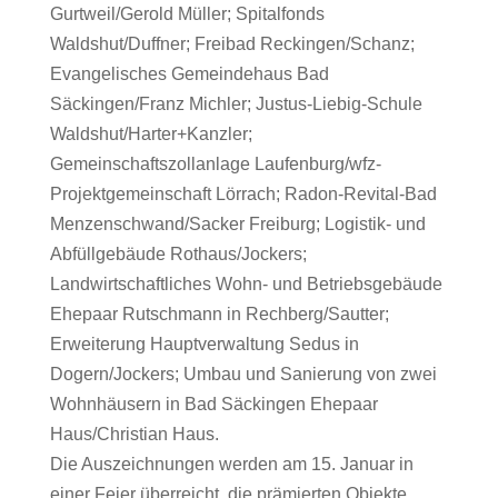
Gurtweil/Gerold Müller; Spitalfonds
Waldshut/Duffner; Freibad Reckingen/Schanz;
Evangelisches Gemeindehaus Bad
Säckingen/Franz Michler; Justus-Liebig-Schule
Waldshut/Harter+Kanzler;
Gemeinschaftszollanlage Laufenburg/wfz-
Projektgemeinschaft Lörrach; Radon-Revital-Bad
Menzenschwand/Sacker Freiburg; Logistik- und
Abfüllgebäude Rothaus/Jockers;
Landwirtschaftliches Wohn- und Betriebsgebäude
Ehepaar Rutschmann in Rechberg/Sautter;
Erweiterung Hauptverwaltung Sedus in
Dogern/Jockers; Umbau und Sanierung von zwei
Wohnhäusern in Bad Säckingen Ehepaar
Haus/Christian Haus.
Die Auszeichnungen werden am 15. Januar in
einer Feier überreicht, die prämierten Objekte