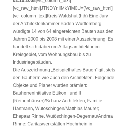
02.10.2008
[/vc_column_text]
[vc_raw_html]JTNDYnIlMkYlM0U=[/vc_raw_html]
[vc_column_text]Kreis Waldshut (hjh) Eine Jury
der Architektenkammer Baden-Württemberg
würdigte 14 von 64 eingereichten Bauten aus den
Jahren 2000 bis 2008 mit einer Auszeichnung. Es
handelt sich dabei um Alltagsarchitektur im
Kreisgebiet, vom Wohnungsbau bis zu
Industriegebäuden.
Die Auszeichnung „Beispielhaftes Bauen“ gilt stets
den Bauherrn wie auch den Architekten. Folgende
Objekte und Planer wurden prämiert:
Bauherreninitiative Ettikon I und II
(Reihenhäuser)/Schanz Architekten; Familie
Hartmann, Wutöschingen/Matthias Maurer;
Ehepaar Rinne, Wutöschingen-Degernau/Andrea
Rinne; Caritaswerkstätten Hochrhein in