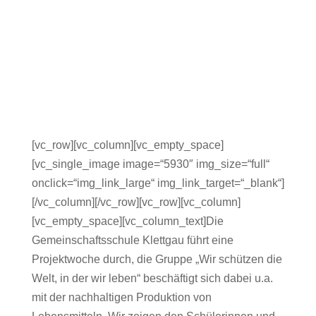
[vc_row][vc_column][vc_empty_space]
[vc_single_image image=“5930″ img_size=“full“
onclick=“img_link_large“ img_link_target=“_blank“]
[/vc_column][/vc_row][vc_row][vc_column]
[vc_empty_space][vc_column_text]Die
Gemeinschaftsschule Klettgau führt eine
Projektwoche durch, die Gruppe „Wir schützen die
Welt, in der wir leben“ beschäftigt sich dabei u.a.
mit der nachhaltigen Produktion von