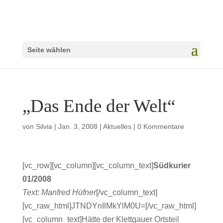
Seite wählen
„Das Ende der Welt“
von
Silvia
|
Jan. 3, 2008
|
Aktuelles
|
0 Kommentare
[vc_row][vc_column][vc_column_text]
Südkurier
01/2008
Text: Manfred Hüfner
[/vc_column_text]
[vc_raw_html]JTNDYnIlMkYlM0U=[/vc_raw_html]
[vc_column_text]Hätte der Klettgauer Ortsteil