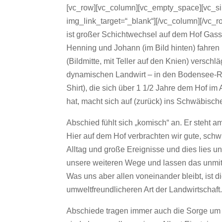
[vc_row][vc_column][vc_empty_space][vc_si
img_link_target=“_blank“][/vc_column][/vc
ist großer Schichtwechsel auf dem Hof Gas
Henning und Johann (im Bild hinten) fahren
(Bildmitte, mit Teller auf den Knien) versc
dynamischen Landwirt – in den Bodensee-Ra
Shirt), die sich über 1 1/2 Jahre dem Hof
hat, macht sich auf (zurück) ins Schwäbische,
Abschied fühlt sich „komisch“ an. Er steht 
Hier auf dem Hof verbrachten wir gute, schwi
Alltag und große Ereignisse und dies lies u
unsere weiteren Wege und lassen das unmitt
Was uns aber allen voneinander bleibt, ist 
umweltfreundlicheren Art der Landwirtschaft
Abschiede tragen immer auch die Sorge um d