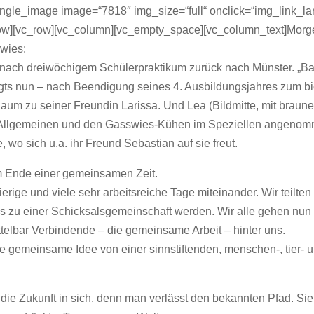
ngle_image image=“7818″ img_size=“full“ onclick=“img_link_la
_row][vc_row][vc_column][vc_empty_space][vc_column_text]Mor
swies:
 nach dreiwöchigem Schülerpraktikum zurück nach Münster. „Ba
hlägts nun – nach Beendigung seines 4. Ausbildungsjahres zum bi
um zu seiner Freundin Larissa. Und Lea (Bildmitte, mit braun
 im Allgemeinen und den Gasswies-Kühen im Speziellen angeno
 wo sich u.a. ihr Freund Sebastian auf sie freut.
am Ende einer gemeinsamen Zeit.
erige und viele sehr arbeitsreiche Tage miteinander. Wir teilten
ns zu einer Schicksalsgemeinschaft werden. Wir alle gehen nun
elbar Verbindende – die gemeinsame Arbeit – hinter uns.
die gemeinsame Idee von einer sinnstiftenden, menschen-, tier- 
.
ie Zukunft in sich, denn man verlässt den bekannten Pfad. Sie