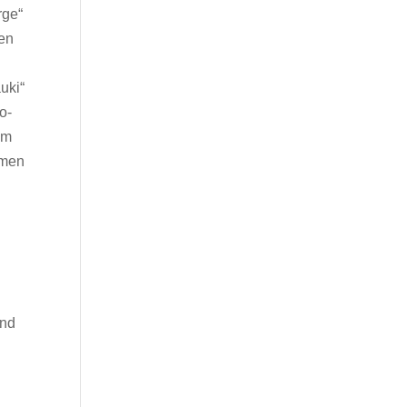
rge“
gen
uki“
o-
em
mmen
und