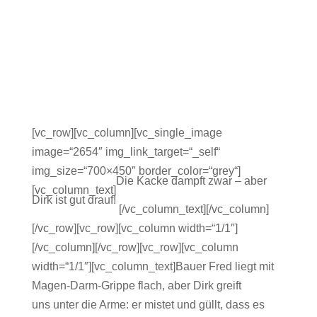
[vc_row][vc_column][vc_single_image
image=“2654″ img_link_target=“_self“
img_size=“700×450″ border_color=“grey“]
Die Kacke dampft zwar – aber
[vc_column_text]
Dirk ist gut drauf!
[/vc_column_text][/vc_column]
[/vc_row][vc_row][vc_column width=“1/1″]
[/vc_column][/vc_row][vc_row][vc_column
width=“1/1″][vc_column_text]Bauer Fred liegt mit
Magen-Darm-Grippe flach, aber Dirk greift
uns unter die Arme: er mistet und güllt, dass es