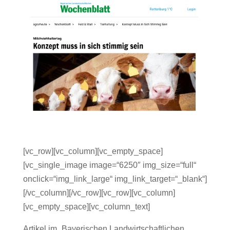
[vc_row][vc_column][vc_empty_space]
[vc_single_image image=“6250″ img_size=“full“
onclick=“img_link_large“ img_link_target=“_blank“]
[/vc_column][/vc_row][vc_row][vc_column]
[vc_empty_space][vc_column_text]
Artikel im „Bayerischen Landwirtschaftlichen