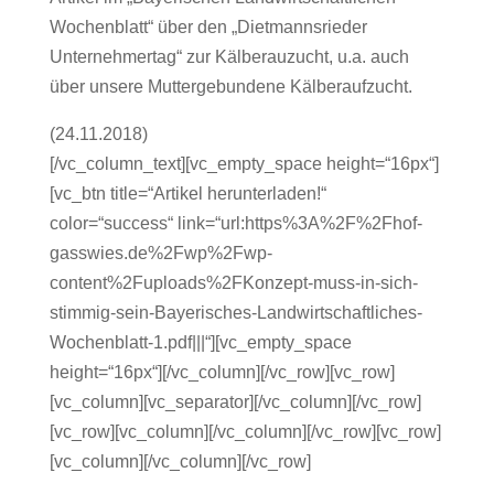
Wochenblatt“ über den „Dietmannsrieder
Unternehmertag“ zur Kälberauzucht, u.a. auch
über unsere Muttergebundene Kälberaufzucht.
(24.11.2018)
[/vc_column_text][vc_empty_space height=“16px“]
[vc_btn title=“Artikel herunterladen!“
color=“success“ link=“url:https%3A%2F%2Fhof-
gasswies.de%2Fwp%2Fwp-
content%2Fuploads%2FKonzept-muss-in-sich-
stimmig-sein-Bayerisches-Landwirtschaftliches-
Wochenblatt-1.pdf|||“][vc_empty_space
height=“16px“][/vc_column][/vc_row][vc_row]
[vc_column][vc_separator][/vc_column][/vc_row]
[vc_row][vc_column][/vc_column][/vc_row][vc_row]
[vc_column][/vc_column][/vc_row]