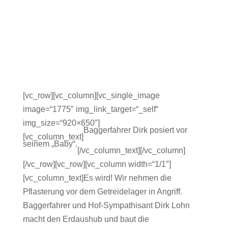
[vc_row][vc_column][vc_single_image
image=“1775″ img_link_target=“_self“
img_size=“920×650″]
Baggerfahrer Dirk posiert vor
[vc_column_text]
seinem „Baby“.
[/vc_column_text][/vc_column]
[/vc_row][vc_row][vc_column width=“1/1″]
[vc_column_text]Es wird! Wir nehmen die
Pflasterung vor dem Getreidelager in Angriff.
Baggerfahrer und Hof-Sympathisant Dirk Lohn
macht den Erdaushub und baut die