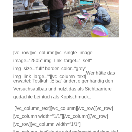
[vc_row][vc_column][vc_single_image
image=“2805″ img_link_target=“_self“
img_size=“full“ border_color=“grey“
Wer hätte das
img_link_large=““][vc_column_text]
erwartet: Testkuh „Elsa“ ändert eigenhändig den
Versuchsaufbau und nutzt das als Sichtbarriere
gedachte Leintuch als Kopfschmuck..
[/vc_column_text][/vc_column][/vc_row][vc_row]
[vc_column width=“1/1″][/vc_column][/vc_row]
[vc_row][vc_column width=“1/1″]