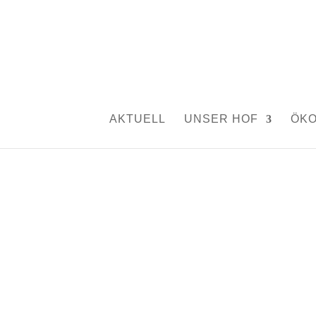
Berufsorientierung.
von
Silvia Rutschmann
|
März 29, 2019
|
Aktuelle
AKTUELL
UNSER HOF
ÖK