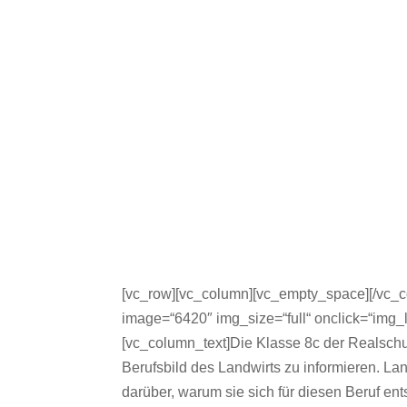
[vc_row][vc_column][vc_empty_space][/vc_c
image=“6420″ img_size=“full“ onclick=“img_
[vc_column_text]Die Klasse 8c der Realschul
Berufsbild des Landwirts zu informieren. La
darüber, warum sie sich für diesen Beruf ents