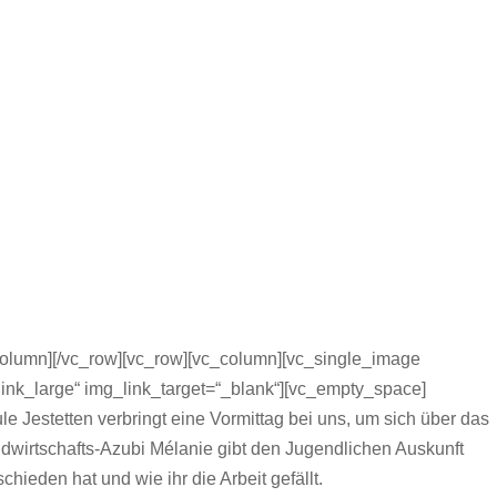
olumn][/vc_row][vc_row][vc_column][vc_single_image
link_large“ img_link_target=“_blank“][vc_empty_space]
e Jestetten verbringt eine Vormittag bei uns, um sich über das
ndwirtschafts-Azubi Mélanie gibt den Jugendlichen Auskunft
chieden hat und wie ihr die Arbeit gefällt.