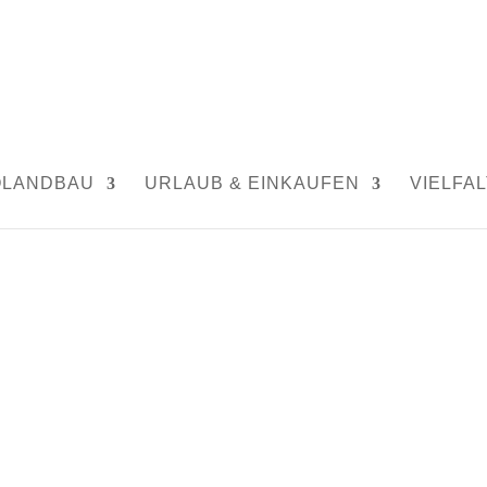
s
|
0 Kommentare
OLANDBAU
URLAUB & EINKAUFEN
VIELFAL