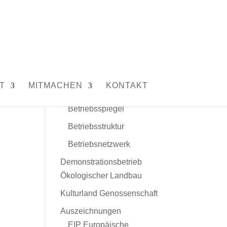
Unser Hof
Leitbild
Menschen und Tiere
T
MITMACHEN
KONTAKT
Daten und Fakten
Betriebsspiegel
Betriebsstruktur
Betriebsnetzwerk
Demonstrationsbetrieb
Ökologischer Landbau
Kulturland Genossenschaft
Auszeichnungen
EIP Europäische