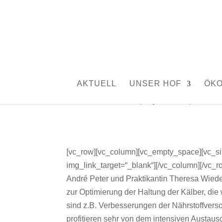
Besuch vom MuD Tie
AKTUELL
UNSER HOF
ÖK
von
Silvia Rutschmann
|
Aug. 23, 2018
|
Aktuelles
[vc_row][vc_column][vc_empty_space][vc_si
img_link_target=“_blank“][/vc_column][/vc_
André Peter und Praktikantin Theresa Wi
zur Optimierung der Haltung der Kälber, di
sind z.B. Verbesserungen der Nährstoffversor
profitieren sehr von dem intensiven Austaus