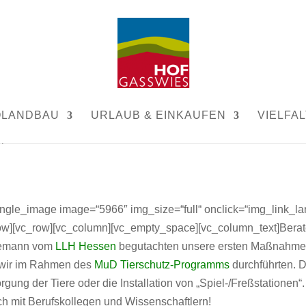
rschutz.
OLANDBAU
URLAUB & EINKAUFEN
VIELFAL
|
0 Kommentare
ngle_image image=“5966″ img_size=“full“ onclick=“img_link_la
row][vc_row][vc_column][vc_empty_space][vc_column_text]Berat
edemann vom
LLH Hessen
begutachten unsere ersten Maßnahm
e wir im Rahmen des
MuD Tierschutz-Programms
durchführten. 
gung der Tiere oder die Installation von „Spiel-/Freßstationen“.
ch mit Berufskollegen und Wissenschaftlern!