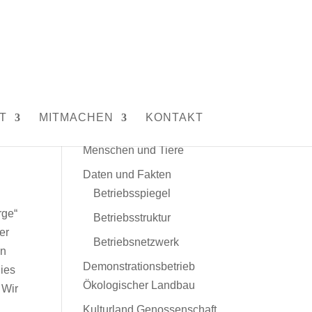
Unser Hof
T
MITMACHEN
KONTAKT
Leitbild
Menschen und Tiere
Daten und Fakten
Betriebsspiegel
rge“
Betriebsstruktur
er
Betriebsnetzwerk
en
Demonstrationsbetrieb
Dies
Ökologischer Landbau
 Wir
Kulturland Genossenschaft