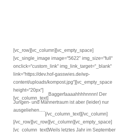
[vc_row][vc_column][vc_empty_space]
[vc_single_image image=“5622″ img_size=“full“
onclick=“custom_link“ img_link_target=“_blank“
link=“https://dev.hof-gasswies.de/wp-
content/uploads/kompost.jpg“][vc_empty_space
height=“20px“]
Baggerfaaaahhhhnnnn! Der
[vc_column_text]
Jungen- und Männertraum ist aber (leider) nur
ausgeliehen….
[/vc_column_text][/vc_column]
[/vc_row][vc_row][vc_column][vc_empty_space]
[vc_column_text]Weils letztes Jahr im September