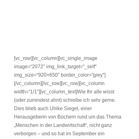
[vc_row][vc_column][vc_single_image
image=“2072″ img_link_target=“_self“
img_size=“920×650″ border_color=“grey“]
[/vc_column][/vc_row][vc_row][vc_column
width=“1/1″][vc_column_text]Wie Ihr alle wisst
(oder zumindest ahnt) schreibe ich sehr gerne.
Dies blieb auch Ulrike Siegel, einer
Herausgeberin von Büchern rund um das Thema
„Menschen in der Landwirtschaft“, nicht ganz
verborgen – und so hat im September ein