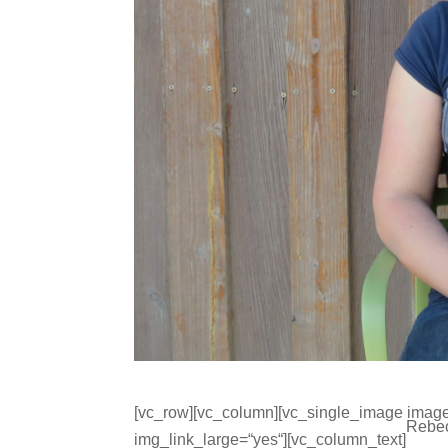
[vc_row][vc_column][vc_single_image image=
Rebec
img_link_large=“yes“][vc_column_text]