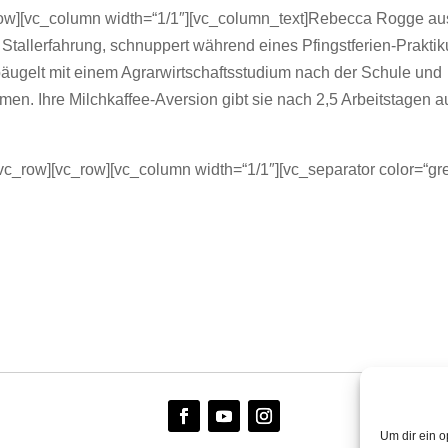
_row][vc_column width=“1/1″][vc_column_text]Rebecca Rogge au
l Stallerfahrung, schnuppert während eines Pfingstferien-Prakti
bäugelt mit einem Agrarwirtschaftsstudium nach der Schule und
en. Ihre Milchkaffee-Aversion gibt sie nach 2,5 Arbeitstagen au
vc_row][vc_row][vc_column width=“1/1″][vc_separator color=“gre
Um dir ein o