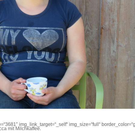
“3681″ img_link_target=“_self“ img_size=“full“ border_color=“
ca mit Milchkaffee.