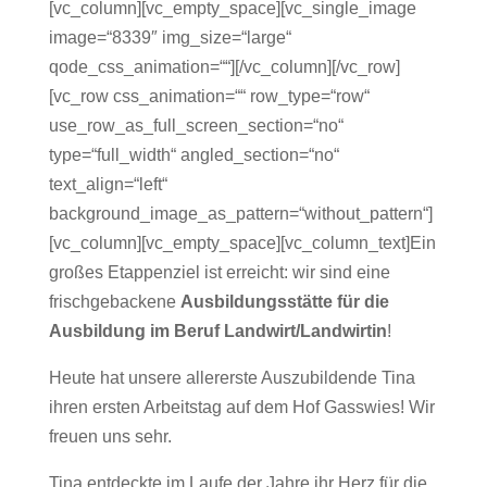
[vc_column][vc_empty_space][vc_single_image
image=“8339″ img_size=“large“
qode_css_animation=““][/vc_column][/vc_row]
[vc_row css_animation=““ row_type=“row“
use_row_as_full_screen_section=“no“
type=“full_width“ angled_section=“no“
text_align=“left“
background_image_as_pattern=“without_pattern“]
[vc_column][vc_empty_space][vc_column_text]Ein
großes Etappenziel ist erreicht: wir sind eine
frischgebackene
Ausbildungsstätte für die
Ausbildung im Beruf Landwirt/Landwirtin
!
Heute hat unsere allererste Auszubildende Tina
ihren ersten Arbeitstag auf dem Hof Gasswies! Wir
freuen uns sehr.
Tina entdeckte im Laufe der Jahre ihr Herz für die