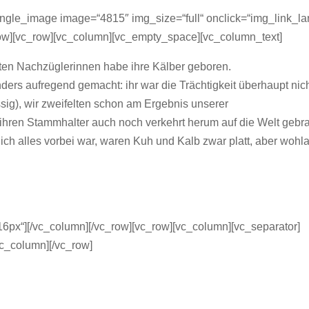
ngle_image image=“4815″ img_size=“full“ onclick=“img_link_la
row][vc_row][vc_column][vc_empty_space][vc_column_text]
zten Nachzüglerinnen habe ihre Kälber geboren.
ders aufregend gemacht: ihr war die Trächtigkeit überhaupt nic
ssig), wir zweifelten schon am Ergebnis unserer
 ihren Stammhalter auch noch verkehrt herum auf die Welt gebra
ich alles vorbei war, waren Kuh und Kalb zwar platt, aber wohla
6px“][/vc_column][/vc_row][vc_row][vc_column][vc_separator]
vc_column][/vc_row]