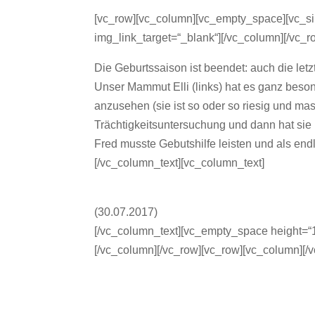
[vc_row][vc_column][vc_empty_space][vc_si
img_link_target=“_blank“][/vc_column][/vc_
Die Geburtssaison ist beendet: auch die let
Unser Mammut Elli (links) hat es ganz beson
anzusehen (sie ist so oder so riesig und ma
Trächtigkeitsuntersuchung und dann hat sie
Fred musste Gebutshilfe leisten und als endl
[/vc_column_text][vc_column_text]
jljölj
(30.07.2017)
[/vc_column_text][vc_empty_space height=“1
[/vc_column][/vc_row][vc_row][vc_column][/