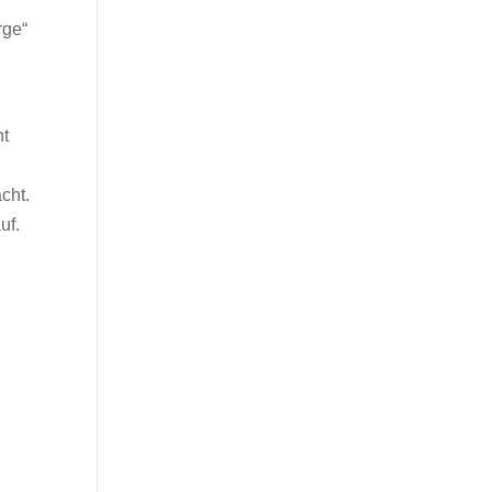
rge“
ht
cht.
uf.