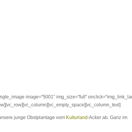
ngle_image image=“5001″ img_size=“full“ onclick=“img_link_la
row][vc_row][vc_column][vc_empty_space][vc_column_text]
s unsere junge Obstplantage vom
Kulturland
-Acker ab. Ganz im