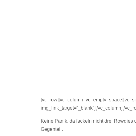
[vc_row][vc_column][vc_empty_space][vc_si
img_link_target=“_blank“][/vc_column][/vc_
Keine Panik, da fackeln nicht drei Rowdie
Gegenteil.