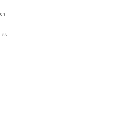
t
rch
 es.
d