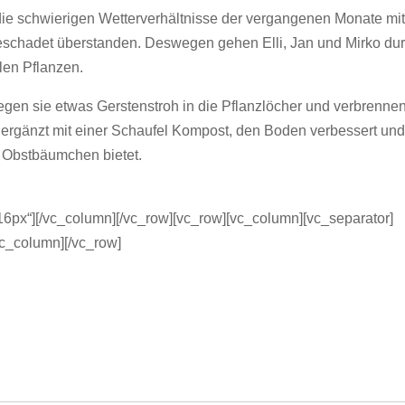
e schwierigen Wetterverhältnisse der vergangenen Monate mi
beschadet überstanden. Deswegen gehen Elli, Jan und Mirko du
len Pflanzen.
legen sie etwas Gerstenstroh in die Pflanzlöcher und verbrennen
, ergänzt mit einer Schaufel Kompost, den Boden verbessert un
 Obstbäumchen bietet.
6px“][/vc_column][/vc_row][vc_row][vc_column][vc_separator]
vc_column][/vc_row]