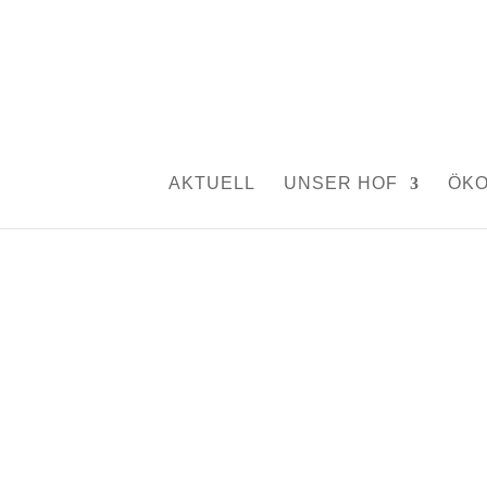
Entwarnung.
von
Silvia Rutschmann
|
Sep. 19, 2017
|
Aktuelles
AKTUELL
UNSER HOF
ÖK