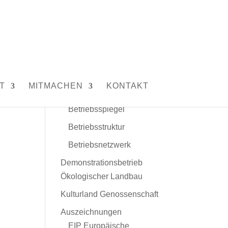
Unser Hof
Leitbild
Menschen und Tiere
T
MITMACHEN
KONTAKT
Daten und Fakten
Betriebsspiegel
Betriebsstruktur
Betriebsnetzwerk
Demonstrationsbetrieb
Ökologischer Landbau
Kulturland Genossenschaft
Auszeichnungen
EIP Europäische