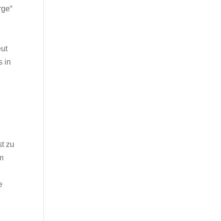
rge“
eut
 in
st zu
um
e