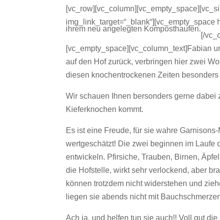
[vc_row][vc_column][vc_empty_space][vc_si
img_link_target=“_blank“][vc_empty_space h
ihrem neu angelegten Komposthaufen.
[/vc_
[vc_empty_space][vc_column_text]Fabian un
auf den Hof zurück, verbringen hier zwei W
diesen knochentrockenen Zeiten besonders 
Wir schauen Ihnen bersonders gerne dabei zu
Kieferknochen kommt.
Es ist eine Freude, für sie wahre Garnisons
wertgeschätzt! Die zwei beginnen im Laufe de
entwickeln. Pfirsiche, Trauben, Birnen, Äpf
die Hofstelle, wirkt sehr verlockend, aber 
können trotzdem nicht widerstehen und zieh
liegen sie abends nicht mit Bauchschmerzen 
Ach ja, und helfen tun sie auch!! Voll gut die