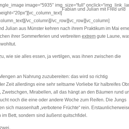
ngle_image image=“5935″ img_size=“full“ onclick=“img_link_la
Fabian und Julian mit Fred und
eight=“20px“][vc_column_text]
column_text][/vc_column][/vc_row][vc_row][vc_column]
d Julian aus Münster kehren nach ihrem Praktikum im Mai ern
ochen ihrer Sommerferien und verbreiten
extrem
gute Laune, was
wohltut.
, wie sie alles essen, ja vertilgen, was ihnen zwischen die
-Mengen an Nahrung zuzubereiten: das wird so richtig
r Zeit allerdings eine sehr seltsame Vorliebe für halbreifes Ob
el, Zwetschgen, Mirabellen, all das hängt an den Bäumen rund 
braucht noch die eine oder andere Woche zum Reifen. Die Jungs
en sich massenhaft „verbotene Früchte“ rein. Erstaunlicherweis
im Bett, sondern sind äußerst quitschfidel.
 zwei.