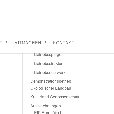
Unser Hof
Leitbild
Menschen und Tiere
T
MITMACHEN
KONTAKT
Daten und Fakten
Betriebsspiegel
Betriebsstruktur
Betriebsnetzwerk
Demonstrationsbetrieb
Ökologischer Landbau
Kulturland Genossenschaft
Auszeichnungen
EIP Europäische