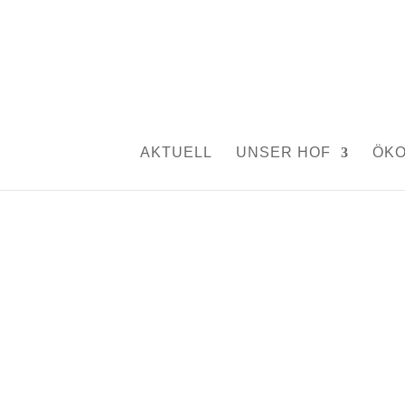
Dinkeldrusch.
von
Silvia Rutschmann
|
Juli 25, 2020
|
Aktuelles
AKTUELL
UNSER HOF
ÖK