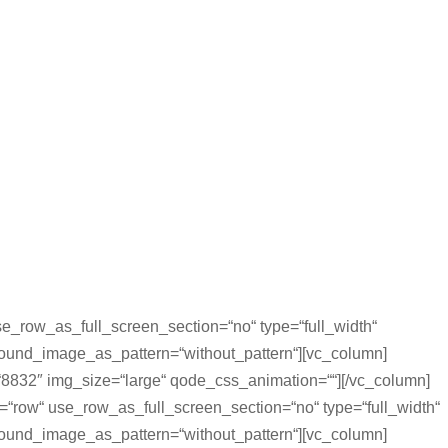
e_row_as_full_screen_section=“no“ type=“full_width“
ground_image_as_pattern=“without_pattern“][vc_column]
8832″ img_size=“large“ qode_css_animation=““][/vc_column]
=“row“ use_row_as_full_screen_section=“no“ type=“full_width“
ground_image_as_pattern=“without_pattern“][vc_column]