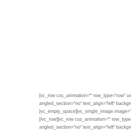
[vc_row css_animation=““ row_type=“row“ us
angled_section=“no“ text_align=“left“ back
[vc_empty_space][vc_single_image image=“
[/vc_row][vc_row css_animation=““ row_type
angled_section=“no“ text_align=“left“ back