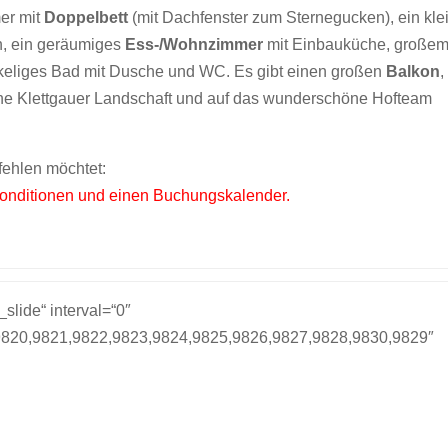
er mit
Doppelbett
(mit Dachfenster zum Sternegucken), ein kle
n, ein geräumiges
Ess-/Wohnzimmer
mit Einbauküche, große
keliges Bad mit Dusche und WC. Es gibt einen großen
Balkon
,
öne Klettgauer Landschaft und auf das wunderschöne Hofteam
fehlen möchtet:
, Konditionen und einen Buchungskalender.
_slide“ interval=“0″
9820,9821,9822,9823,9824,9825,9826,9827,9828,9830,9829″