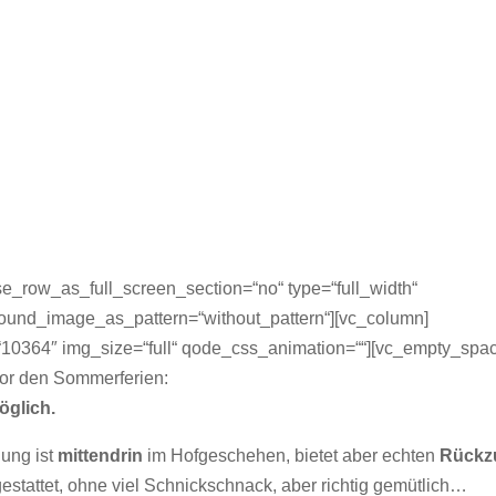
e_row_as_full_screen_section=“no“ type=“full_width“
ground_image_as_pattern=“without_pattern“][vc_column]
10364″ img_size=“full“ qode_css_animation=““][vc_empty_spa
vor den Sommerferien:
öglich.
ung ist
mittendrin
im Hofgeschehen, bietet aber echten
Rückz
stattet, ohne viel Schnickschnack, aber richtig gemütlich…