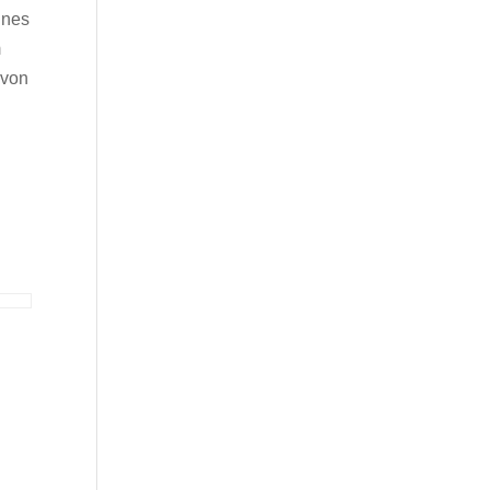
ines
m
 von