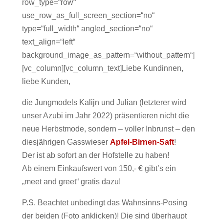
row_type=“row“
use_row_as_full_screen_section=“no“
type=“full_width“ angled_section=“no“
text_align=“left“
background_image_as_pattern=“without_pattern“]
[vc_column][vc_column_text]Liebe Kundinnen,
liebe Kunden,
die Jungmodels Kalijn und Julian (letzterer wird
unser Azubi im Jahr 2022) präsentieren nicht die
neue Herbstmode, sondern – voller Inbrunst – den
diesjährigen Gasswieser
Apfel-Birnen-Saft
!
Der ist ab sofort an der Hofstelle zu haben!
Ab einem Einkaufswert von 150,- € gibt’s ein
„meet and greet“ gratis dazu!
P.S. Beachtet unbedingt das Wahnsinns-Posing
der beiden (Foto anklicken)! Die sind überhaupt