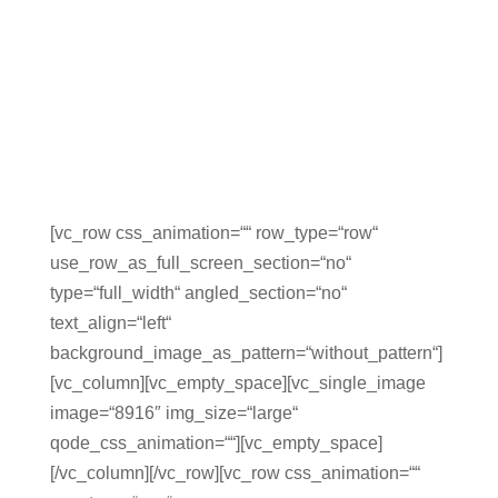
[vc_row css_animation=““ row_type=“row“
use_row_as_full_screen_section=“no“
type=“full_width“ angled_section=“no“
text_align=“left“
background_image_as_pattern=“without_pattern“]
[vc_column][vc_empty_space][vc_single_image
image=“8916″ img_size=“large“
qode_css_animation=““][vc_empty_space]
[/vc_column][/vc_row][vc_row css_animation=““