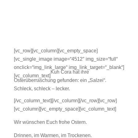
[vc_row][vc_column][vc_empty_space]
[vc_single_image image=“4512″ img_size=“full“
onclick=“img_link_large“ img_link_target=“_blank“]
Kuh Cora hat ihre
[vc_column_text]
Osterüberraschung gefunden: ein „Salzei“.
Schleck, schleck – lecker.
[/vc_column_text][/vc_column][/vc_row][vc_row]
[vc_column][vc_empty_space][vc_column_text]
Wir wünschen Euch frohe Ostern.
Drinnen, im Warmen, im Trockenen.