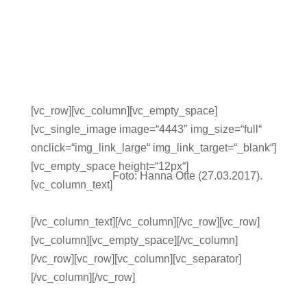
[vc_row][vc_column][vc_empty_space]
[vc_single_image image=“4443″ img_size=“full“
onclick=“img_link_large“ img_link_target=“_blank“]
[vc_empty_space height=“12px“]
Foto: Hanna Otte (27.03.2017).
[vc_column_text]
hkhlkhhhhhhhhhlkhklhklhlkhl
[/vc_column_text][/vc_column][/vc_row][vc_row]
[vc_column][vc_empty_space][/vc_column]
[/vc_row][vc_row][vc_column][vc_separator]
[/vc_column][/vc_row]