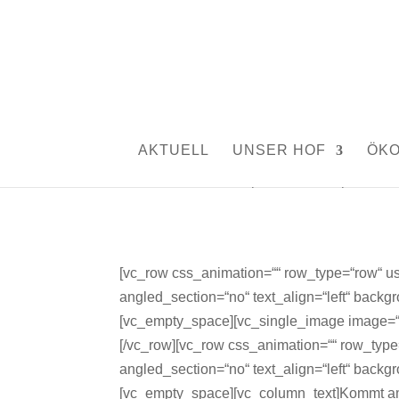
Gewerbe Klettgau: A
AKTUELL
UNSER HOF
ÖK
von
Silvia Rutschmann
|
Dez. 21, 2021
|
Aktuelles
[vc_row css_animation=““ row_type=“row“ us
angled_section=“no“ text_align=“left“ back
[vc_empty_space][vc_single_image image=“
[/vc_row][vc_row css_animation=““ row_type
angled_section=“no“ text_align=“left“ back
[vc_empty_space][vc_column_text]Kommt am