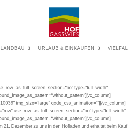
dventskalender.
OLANDBAU
URLAUB & EINKAUFEN
VIELFAL
,
Allgemein
|
0 Kommentare
e_row_as_full_screen_section=“no“ type=“full_width“
ground_image_as_pattern=“without_pattern“][vc_column]
10036″ img_size=“large“ qode_css_animation=““][/vc_column]
=“row“ use_row_as_full_screen_section=“no“ type=“full_width“
ground_image_as_pattern=“without_pattern“][vc_column]
 21. Dezember zu uns in den Hofladen und erhaltet beim Kauf