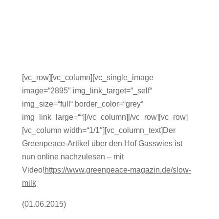
[vc_row][vc_column][vc_single_image
image=“2895″ img_link_target=“_self“
img_size=“full“ border_color=“grey“
img_link_large=““][/vc_column][/vc_row][vc_row]
[vc_column width=“1/1″][vc_column_text]Der
Greenpeace-Artikel über den Hof Gasswies ist
nun online nachzulesen – mit
Video!
https://www.greenpeace-magazin.de/slow-
milk
(01.06.2015)