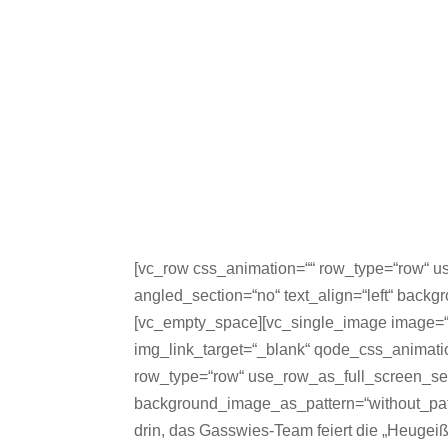
[vc_row css_animation=““ row_type=“row“ us
angled_section=“no“ text_align=“left“ back
[vc_empty_space][vc_single_image image=“1
img_link_target=“_blank“ qode_css_animatio
row_type=“row“ use_row_as_full_screen_secti
background_image_as_pattern=“without_pat
drin, das Gasswies-Team feiert die „Heugeiß