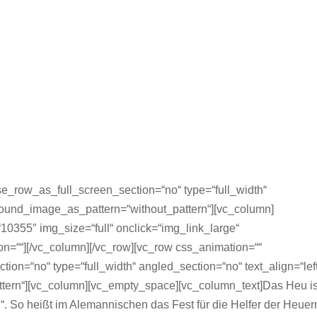
e_row_as_full_screen_section=“no“ type=“full_width“
ground_image_as_pattern=“without_pattern“][vc_column]
0355″ img_size=“full“ onclick=“img_link_large“
n=““][/vc_column][/vc_row][vc_row css_animation=““
on=“no“ type=“full_width“ angled_section=“no“ text_align=“lef
tern“][vc_column][vc_empty_space][vc_column_text]Das Heu is
“. So heißt im Alemannischen das Fest für die Helfer der Heuer