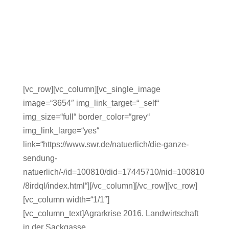
[vc_row][vc_column][vc_single_image
image=“3654″ img_link_target=“_self“
img_size=“full“ border_color=“grey“
img_link_large=“yes“
link=“https://www.swr.de/natuerlich/die-ganze-
sendung-
natuerlich/-/id=100810/did=17445710/nid=100810
/8irdql/index.html“][/vc_column][/vc_row][vc_row]
[vc_column width=“1/1″]
[vc_column_text]Agrarkrise 2016. Landwirtschaft
in der Sackgasse.