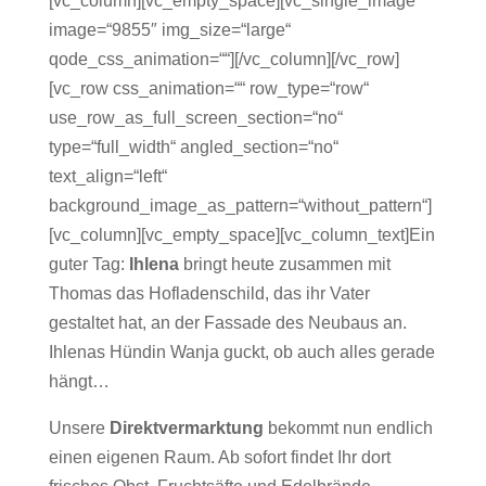
[vc_column][vc_empty_space][vc_single_image
image=“9855″ img_size=“large“
qode_css_animation=““][/vc_column][/vc_row]
[vc_row css_animation=““ row_type=“row“
use_row_as_full_screen_section=“no“
type=“full_width“ angled_section=“no“
text_align=“left“
background_image_as_pattern=“without_pattern“]
[vc_column][vc_empty_space][vc_column_text]Ein
guter Tag:
Ihlena
bringt heute zusammen mit
Thomas das Hofladenschild, das ihr Vater
gestaltet hat, an der Fassade des Neubaus an.
Ihlenas Hündin Wanja guckt, ob auch alles gerade
hängt…
Unsere
Direktvermarktung
bekommt nun endlich
einen eigenen Raum. Ab sofort findet Ihr dort