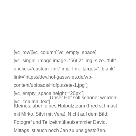
[vc_row][vc_column][vc_empty_space]
[vc_single_image image=“5662″ img_size=“full“
onclick=“custom_link“ img_link_target=“_blank“
link=“https://dev.hof-gasswies.de/wp-
content/uploads/Hofputzete-1.jpg“]
[vc_empty_space height=“20px“]
Unser Hof soll schöner werden!
[vc_column_text]
Kleines, aber feines Hofputzteam (Fred schmust
mit Mirko, Silvi mit Vera). Nicht auf dem Bild:
Fotograf und Teilzeitmüllaufsammler David.
Mittags ist auch noch Jan zu uns gestoßen.