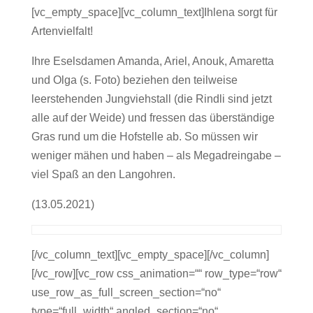
[vc_empty_space][vc_column_text]Ihlena sorgt für
Artenvielfalt!
Ihre Eselsdamen Amanda, Ariel, Anouk, Amaretta
und Olga (s. Foto) beziehen den teilweise
leerstehenden Jungviehstall (die Rindli sind jetzt
alle auf der Weide) und fressen das überständige
Gras rund um die Hofstelle ab. So müssen wir
weniger mähen und haben – als Megadreingabe –
viel Spaß an den Langohren.
(13.05.2021)
[/vc_column_text][vc_empty_space][/vc_column]
[/vc_row][vc_row css_animation=““ row_type=“row“
use_row_as_full_screen_section=“no“
type=“full_width“ angled_section=“no“