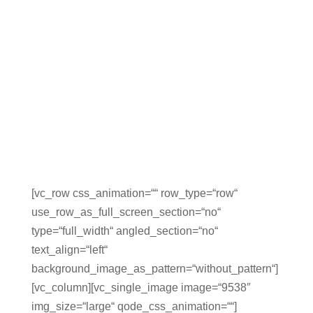
[vc_row css_animation=““ row_type=“row“
use_row_as_full_screen_section=“no“
type=“full_width“ angled_section=“no“
text_align=“left“
background_image_as_pattern=“without_pattern“]
[vc_column][vc_single_image image=“9538″
img_size=“large“ qode_css_animation=““]