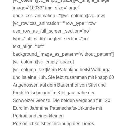
[vc_column][vc_empty_space][vc_single_image
image=“10033″ img_size=“large“
qode_css_animation=““][/vc_column][/vc_row]
[vc_row css_animation=““ row_type=“row“
use_row_as_full_screen_section=“no“
type=“full_width“ angled_section=“no“
text_align=“left“
background_image_as_pattern=“without_pattern“]
[vc_column][vc_empty_space]
[vc_column_text]Mein Patenkind heißt Walburga
und ist eine Kuh. Sie lebt zusammen mit knapp 60
Artgenossen auf dem Bauernhof von Silvi und
Fredi Rutschmann im Klettgau, nahe der
Schweizer Grenze. Die beiden vergeben für 120
Euro im Jahr eine Patenschafts-Urkunde mit
Portrait und einer kleinen
Persönlichkeitsbeschreibung des Tieres.