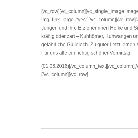
[vc_row][vc_column][vc_single_image image=
img_link_large=“yes“][/vc_column][/vc_row
Jungen und ihre Erzieherinnen Heike und S
kräftig oder zart – Kuhhörner, Kuhwangen 
gefährliche Gülleloch. Zu guter Letzt lerne
Für uns alle ein richtig schöner Vormittag.
(01.06.2016)[/vc_column_text][/vc_column][/
[/vc_column][/vc_row]