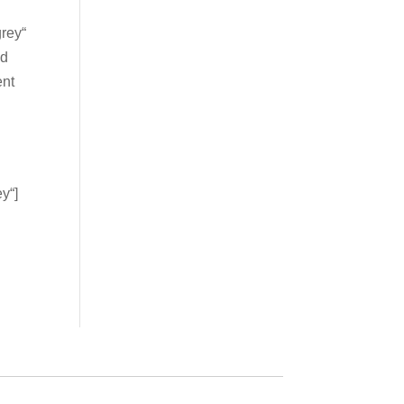
grey“
nd
ent
y“]