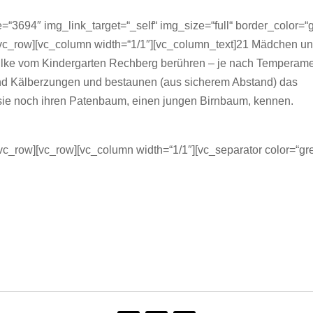
“3694″ img_link_target=“_self“ img_size=“full“ border_color=“
][vc_row][vc_column width=“1/1″][vc_column_text]21 Mädchen u
ilke vom Kindergarten Rechberg berühren – je nach Temperam
und Kälberzungen und bestaunen (aus sicherem Abstand) das
n sie noch ihren Patenbaum, einen jungen Birnbaum, kennen.
vc_row][vc_row][vc_column width=“1/1″][vc_separator color=“gre