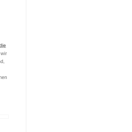
die
 wir
nd,
inen