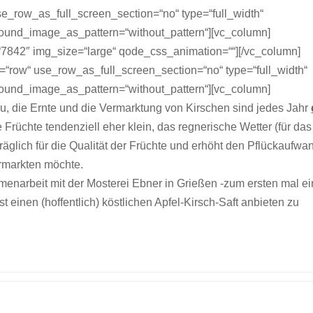
e_row_as_full_screen_section=“no“ type=“full_width“
ground_image_as_pattern=“without_pattern“][vc_column]
7842″ img_size=“large“ qode_css_animation=““][/vc_column]
=“row“ use_row_as_full_screen_section=“no“ type=“full_width“
ground_image_as_pattern=“without_pattern“][vc_column]
, die Ernte und die Vermarktung von Kirschen sind jedes Jahr
Früchte tendenziell eher klein, das regnerische Wetter (für das
träglich für die Qualität der Früchte und erhöht den Pflückaufwa
rmarkten möchte.
enarbeit mit der Mosterei Ebner in Grießen -zum ersten mal e
 einen (hoffentlich) köstlichen Apfel-Kirsch-Saft anbieten zu