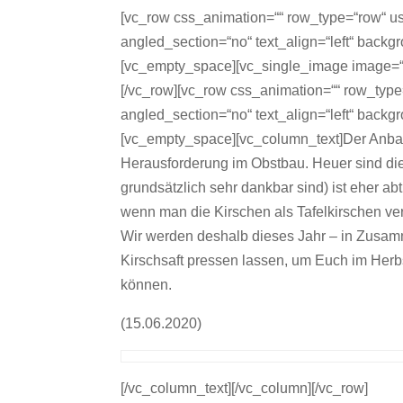
[vc_row css_animation=““ row_type=“row“ us
angled_section=“no“ text_align=“left“ back
[vc_empty_space][vc_single_image image=“
[/vc_row][vc_row css_animation=““ row_type
angled_section=“no“ text_align=“left“ back
[vc_empty_space][vc_column_text]Der Anbau
Herausforderung im Obstbau. Heuer sind die 
grundsätzlich sehr dankbar sind) ist eher ab
wenn man die Kirschen als Tafelkirschen ve
Wir werden deshalb dieses Jahr – in Zusamm
Kirschsaft pressen lassen, um Euch im Herbst
können.
(15.06.2020)
[/vc_column_text][/vc_column][/vc_row]