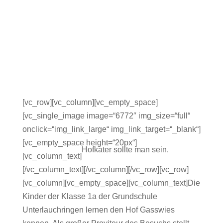
[vc_row][vc_column][vc_empty_space]
[vc_single_image image=“6772″ img_size=“full“
onclick=“img_link_large“ img_link_target=“_blank“]
[vc_empty_space height=“20px“]
Hofkater sollte man sein.
[vc_column_text]
[/vc_column_text][/vc_column][/vc_row][vc_row]
[vc_column][vc_empty_space][vc_column_text]Die
Kinder der Klasse 1a der Grundschule
Unterlauchringen lernen den Hof Gasswies