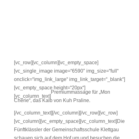
[vc_row][vc_column][vc_empty_space]
[vc_single_image image=“6590″ img_size=“full“
onclick=“img_link_large“ img_link_target=“_blank“]
[vc_empty_space height=“20px“]
Premiummassage für „Mon
[vc_column_text]
Chérie“, das Kalb von Kuh Praline.
[/vc_column_text][/vc_column][/vc_row][vc_row]
[vc_column][vc_empty_space][vc_column_text]Die
Fünftklässler der Gemeinschaftsschule Klettgau
schauen sich auf dem Hof um und besuchen die