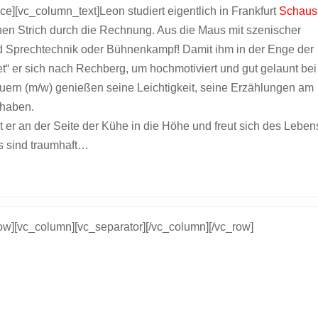
][vc_column_text]Leon studiert eigentlich in Frankfurt
Schaus
en Strich durch die Rechnung. Aus die Maus mit szenischer
nd Sprechtechnik oder Bühnenkampf! Damit ihm in der Enge der
ttet“ er sich nach Rechberg, um hochmotiviert und gut gelaunt bei
uern (m/w) genießen seine Leichtigkeit, seine Erzählungen am
uhaben.
 er an der Seite der Kühe in die Höhe und freut sich des Leben
as sind traumhaft…
row][vc_column][vc_separator][/vc_column][/vc_row]