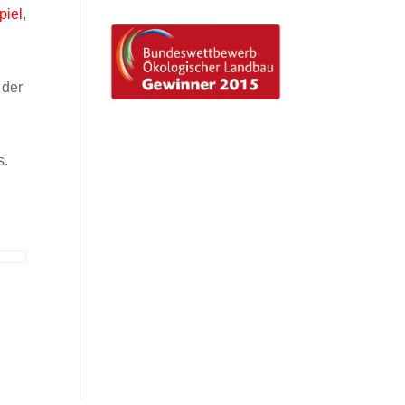
piel
,
 der
s.