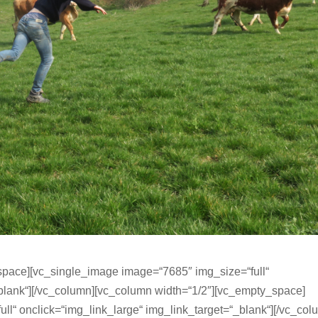
space][vc_single_image image=“7685″ img_size=“full“
_blank“][/vc_column][vc_column width=“1/2″][vc_empty_space]
ll“ onclick=“img_link_large“ img_link_target=“_blank“][/vc_col