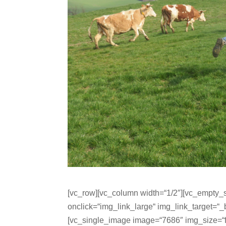
[vc_row][vc_column width=“1/2″][vc_empty_
onclick=“img_link_large“ img_link_target=“
[vc_single_image image=“7686″ img_size=“fu