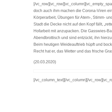
[/vc_row][vc_row][vc_column][vc_empty_space
doch auch ihm machen die Corona-Viren ein
Körperarbeit, Übungen für Atem-, Stimm- u
Stadt die Decke nicht auf den Kopf fällt, „re
Hofarbeit mit anzupacken. Die Gasswies-Ba
Abendbrottisch und sind entzückt, ihn hierz
Beim heutigen Weideauftrieb hüpft und bockt
Recht hat er, das Wetter und das frische Gr
(20.03.2020)
[/vc_column_text][/vc_column][/vc_row][vc_