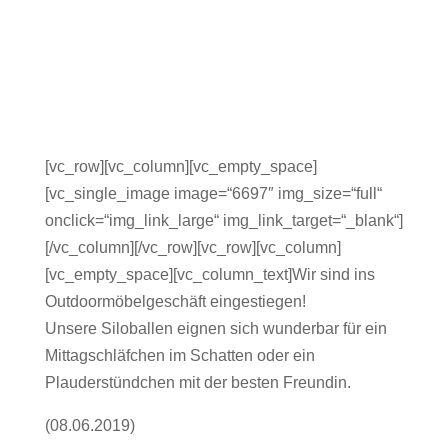
[vc_row][vc_column][vc_empty_space]
[vc_single_image image=“6697″ img_size=“full“
onclick=“img_link_large“ img_link_target=“_blank“]
[/vc_column][/vc_row][vc_row][vc_column]
[vc_empty_space][vc_column_text]Wir sind ins
Outdoormöbelgeschäft eingestiegen!
Unsere Siloballen eignen sich wunderbar für ein
Mittagschläfchen im Schatten oder ein
Plauderstündchen mit der besten Freundin.
(08.06.2019)