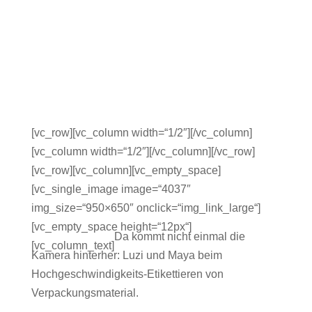
[vc_row][vc_column width=“1/2″][/vc_column]
[vc_column width=“1/2″][/vc_column][/vc_row]
[vc_row][vc_column][vc_empty_space]
[vc_single_image image=“4037″
img_size=“950×650″ onclick=“img_link_large“]
[vc_empty_space height=“12px“]
Da kommt nicht einmal die
[vc_column_text]
Kamera hinterher: Luzi und Maya beim
Hochgeschwindigkeits-Etikettieren von
Verpackungsmaterial.