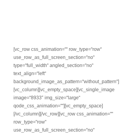
[vc_row css_animation=““ row_type=“row“
use_row_as_full_screen_section=“no“
type=“full_width“ angled_section=“no“
text_align=“left“
background_image_as_pattern=“without_pattern“]
[vc_column][vc_empty_space][vc_single_image
image=“8933″ img_size=“large“
qode_css_animation=““][vc_empty_space]
[/vc_column][/vc_row][vc_row css_animation=““
row_type=“row“
use_row_as_full_screen_section=“no“