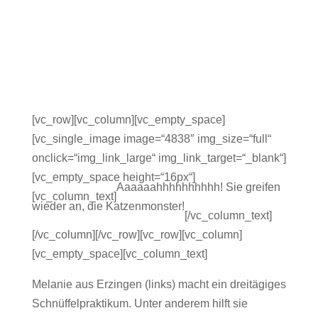
[vc_row][vc_column][vc_empty_space]
[vc_single_image image=“4838″ img_size=“full“
onclick=“img_link_large“ img_link_target=“_blank“]
[vc_empty_space height=“16px“]
Aaaaaahhhhhhhhhh! Sie greifen
[vc_column_text]
wieder an, die Katzenmonster!
[/vc_column_text]
[/vc_column][/vc_row][vc_row][vc_column]
[vc_empty_space][vc_column_text]
Melanie aus Erzingen (links) macht ein dreitägiges
Schnüffelpraktikum. Unter anderem hilft sie