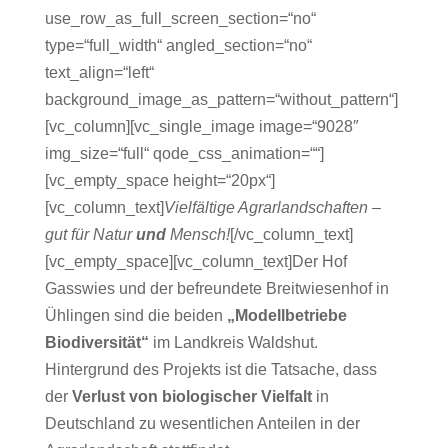
use_row_as_full_screen_section=“no“
type=“full_width“ angled_section=“no“
text_align=“left“
background_image_as_pattern=“without_pattern“]
[vc_column][vc_single_image image=“9028″
img_size=“full“ qode_css_animation=““]
[vc_empty_space height=“20px“]
[vc_column_text]
Vielfältige Agrarlandschaften –
gut für Natur
und
Mensch!
[/vc_column_text]
[vc_empty_space][vc_column_text]Der Hof
Gasswies und der befreundete Breitwiesenhof in
Ühlingen sind die beiden
„Modellbetriebe
Biodiversität“
im Landkreis Waldshut.
Hintergrund des Projekts ist die Tatsache, dass
der
Verlust von biologischer Vielfalt
in
Deutschland zu wesentlichen Anteilen in der