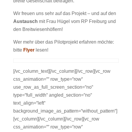
breite Gesellschaft beitragen.
Wir freuen uns sehr auf das Projekt – und auf den
Austausch
mit Frau Hügel vom RP Freiburg und
den Breitwiesenhöflern!
Wer mehr über das Pilotprojekt erfahren möchte:
bitte
Flyer
lesen!
[/vc_column_text][/vc_column][/vc_row][vc_row
css_animation=““ row_type=“row“
use_row_as_full_screen_section=“no“
type=“full_width“ angled_section=“no“
text_align=“left“
background_image_as_pattern=“without_pattern“]
[vc_column][/vc_column][/vc_row][vc_row
css_animation=““ row_type=“row“